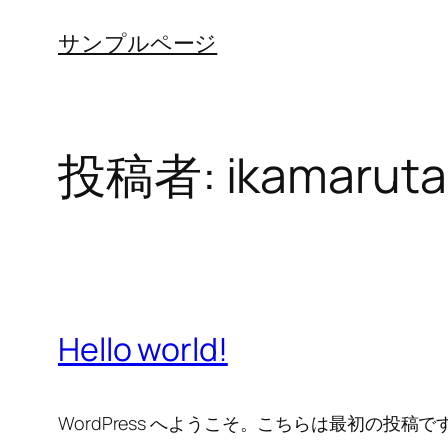
内
サンプルページ
容
を
ス
キ
投稿者:
ikamarut
ッ
プ
Hello world!
WordPress へようこそ。こちらは最初の